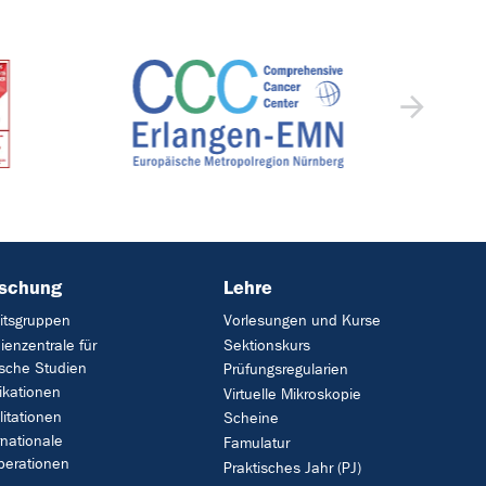
rschung
Lehre
itsgruppen
Vorlesungen und Kurse
ienzentrale für
Sektionskurs
ische Studien
Prüfungsregularien
ikationen
Virtuelle Mikroskopie
litationen
Scheine
rnationale
Famulatur
perationen
Praktisches Jahr (PJ)