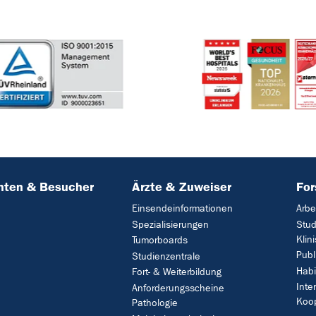
nten & Besucher
Ärzte & Zuweiser
Fo
Einsendeinformationen
Arbe
Spezialisierungen
Stud
Klin
Tumorboards
Publ
Studienzentrale
Habi
Fort- & Weiterbildung
Inte
Anforderungsscheine
Koo
Pathologie