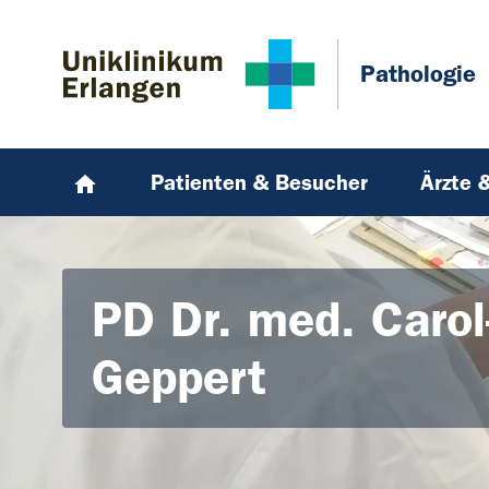
Zum Hauptinhalt springen
Skip to page footer
Pathologie
Patienten & Besucher
Ärzte 
PD Dr. med. Caro
Geppert