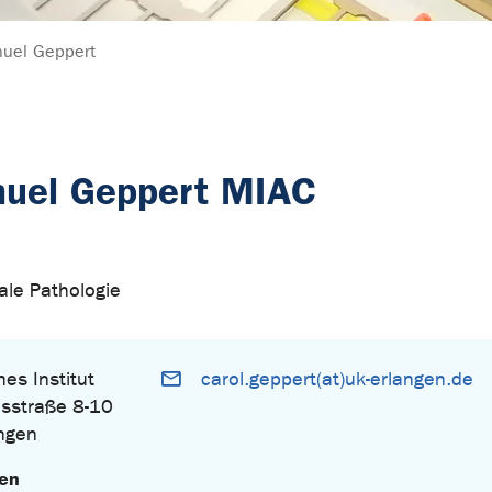
nuel Geppert
nuel Geppert MIAC
tale Pathologie
es Institut
carol.geppert(at)uk-erlangen.de
sstraße 8-10
ngen
gen