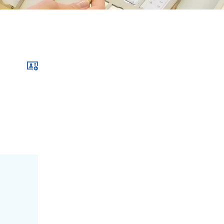
Download im .vcf-Format