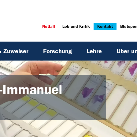
Notfall
Lob und Kritik
Kontakt
Blutspe
& Zuweiser
Forschung
Lehre
Über u
l-Immanuel