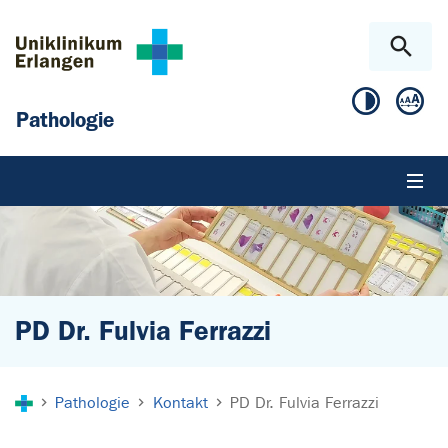
Zum Hauptinhalt springen
Skip to page footer
Pathologie
PD Dr. Fulvia Ferrazzi
Sie sind hier:
Pathologie
Kontakt
PD Dr. Fulvia Ferrazzi