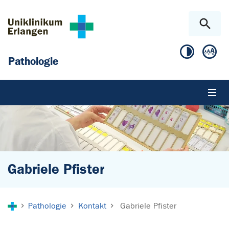
Zum Hauptinhalt springen
Skip to page footer
Pathologie
Gabriele Pfister
Sie sind hier:
Pathologie
Kontakt
Gabriele Pfister