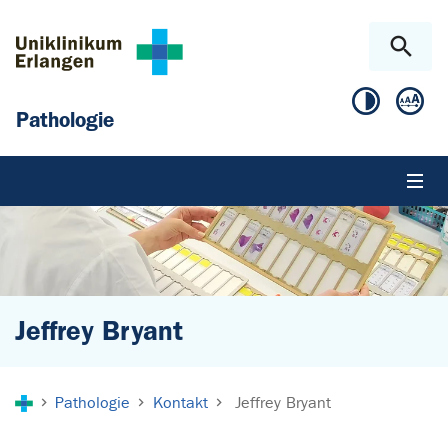
Zum Hauptinhalt springen
Skip to page footer
Pathologie
Jeffrey Bryant
Sie sind hier:
Pathologie
Kontakt
Jeffrey Bryant