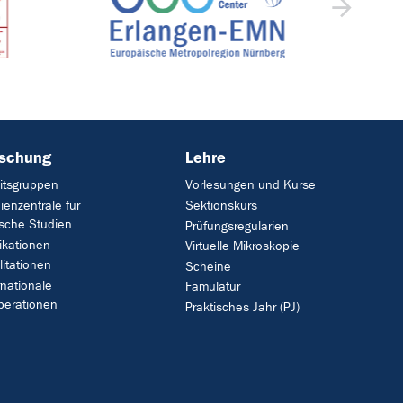
rschung
Lehre
itsgruppen
Vorlesungen und Kurse
ienzentrale für
Sektionskurs
ische Studien
Prüfungsregularien
ikationen
Virtuelle Mikroskopie
litationen
Scheine
rnationale
Famulatur
perationen
Praktisches Jahr (PJ)