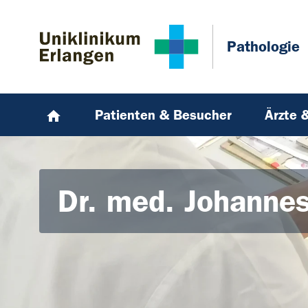
Zum Hauptinhalt springen
Skip to page footer
Pathologie
Patienten & Besucher
Ärzte 
Dr. med. Johannes