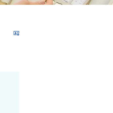
Download im .vcf-Format