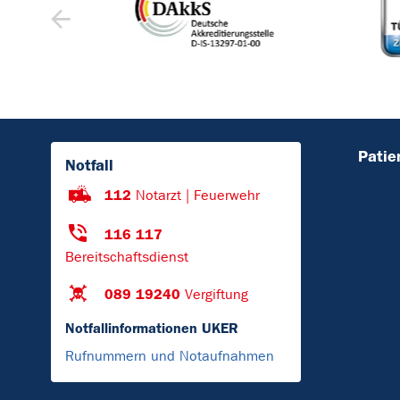
Patie
Notfall
112
Notarzt | Feuerwehr
116 117
Bereitschaftsdienst
089 19240
Vergiftung
Notfallinformationen UKER
Rufnummern und Notaufnahmen