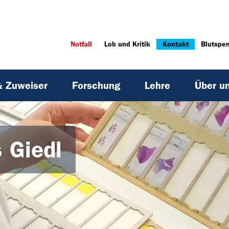
Notfall
Lob und Kritik
Kontakt
Blutspe
& Zuweiser
Forschung
Lehre
Über u
 Giedl