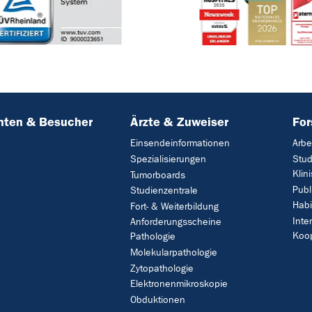
nten & Besucher
Ärzte & Zuweiser
Fo
Einsendeinformationen
Arbe
Spezialisierungen
Stud
Klin
Tumorboards
Publ
Studienzentrale
Habi
Fort- & Weiterbildung
Inte
Anforderungsscheine
Koo
Pathologie
Molekularpathologie
Zytopathologie
Elektronenmikroskopie
Obduktionen