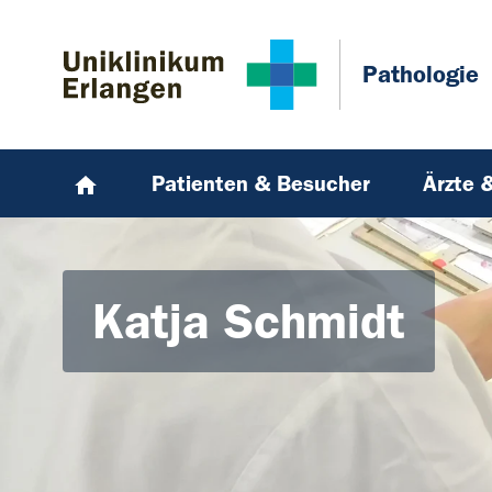
Zum Hauptinhalt springen
Skip to page footer
Pathologie
Patienten & Besucher
Ärzte 
Katja Schmidt