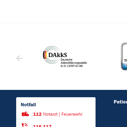
Patie
Notfall
112
Notarzt | Feuerwehr
116 117