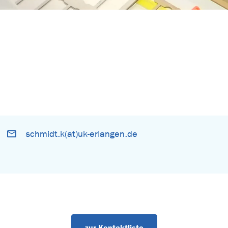
schmidt.k(at)uk-erlangen.de
zur Kontaktliste