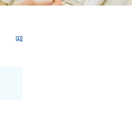
Download im .vcf-Format