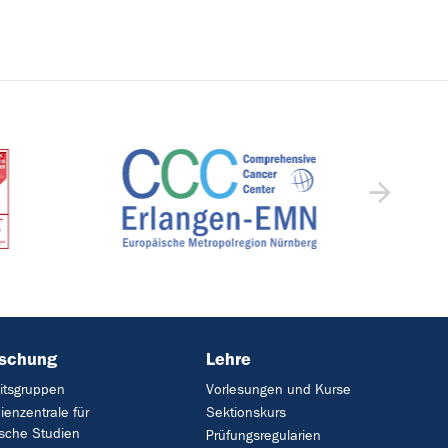
rschung
Lehre
itsgruppen
Vorlesungen und Kurse
ienzentrale für
Sektionskurs
ische Studien
Prüfungsregularien