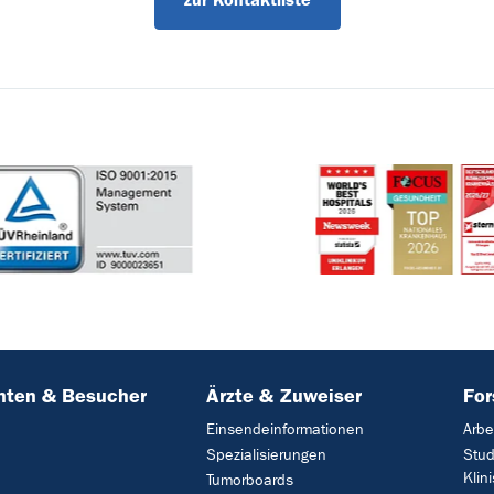
nten & Besucher
Ärzte & Zuweiser
Fo
Einsendeinformationen
Arbe
Spezialisierungen
Stud
Klin
Tumorboards