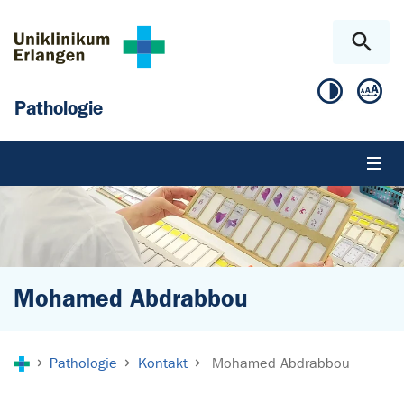
Zum Hauptinhalt springen
Skip to page footer
Pathologie
Mohamed Abdrabbou
Sie sind hier:
Pathologie
Kontakt
Mohamed Abdrabbou