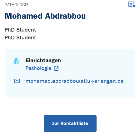
Down
PATHOLOGIE
Mohamed Abdrabbou
PhD Student
PhD Student
Einrichtungen
Pathologie
mohamed.abdrabbou(at)uk-erlangen.de
zur Kontaktliste