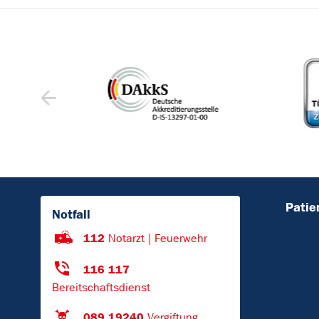
Patie
Notfall
112
Notarzt | Feuerwehr
116 117
Bereitschaftsdienst
089 19240
Vergiftung