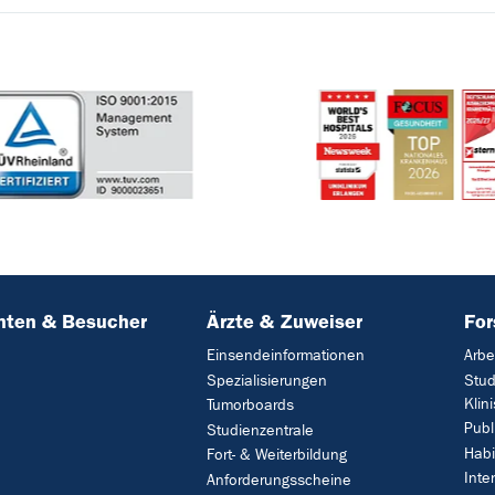
nten & Besucher
Ärzte & Zuweiser
Fo
Einsendeinformationen
Arbe
Spezialisierungen
Stud
Klin
Tumorboards
Publ
Studienzentrale
Habi
Fort- & Weiterbildung
Inte
Anforderungsscheine