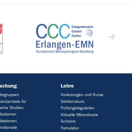
rschung
Lehre
itsgruppen
Vorlesungen und Kurse
ienzentrale für
Sektionskurs
ische Studien
Prüfungsregularien
ikationen
Virtuelle Mikroskopie
litationen
Scheine
rnationale
Famulatur