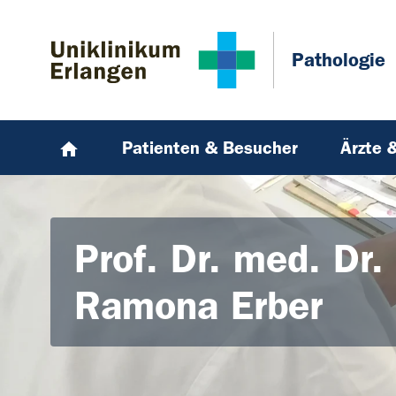
Zum Hauptinhalt springen
Skip to page footer
Pathologie
Patienten & Besucher
Ärzte 
Prof. Dr. med. Dr. 
Ramona Erber