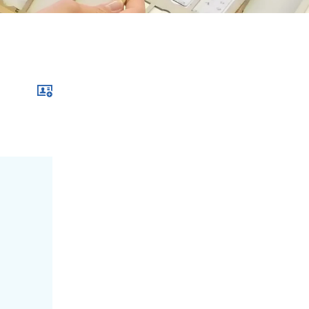
Download im .vcf-Format