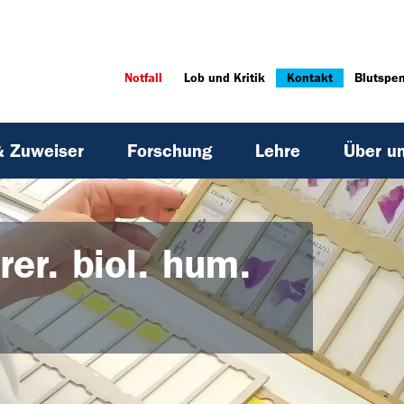
Notfall
Lob und Kritik
Kontakt
Blutspe
& Zuweiser
Forschung
Lehre
Über u
rer. biol. hum.