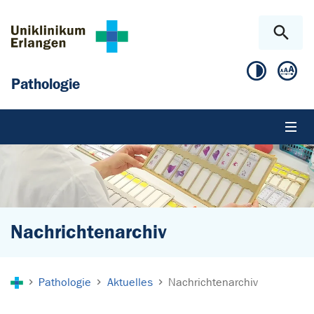
Zum Hauptinhalt springen
Skip to page footer
Pathologie
Nachrichtenarchiv
Sie sind hier:
Pathologie
Aktuelles
Nachrichtenarchiv